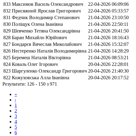
833
Максимов Василь Олександрович
22-04-2026 06:09:06
832
Присяжний Ярослав Григорович
22-04-2026 05:33:57
831
Федчик Володимир Степанович
21-04-2026 23:10:50
830
Поліщук Олена Іванівна
21-04-2026 22:50:11
829
Шевченко Тетяна Олександрівна
21-04-2026 20:41:50
828
Баран Михайло Юрійович
21-04-2026 18:16:43
827
Бондарєв Вячеслав Миколайович
21-04-2026 15:32:07
826
Нестеренко Наталія Володимирівна
21-04-2026 14:28:29
825
Беремеш Наталія Вікторівна
21-04-2026 08:53:21
824
Коваль Олег Ігорович
20-04-2026 22:28:01
823
Шаргуленко Олександр Григорович
20-04-2026 21:40:30
822
Кожуховська Алла Іванівна
20-04-2026 20:17:52
Результати: 126 - 150 з 971
«
‹
1
2
3
4
5
6