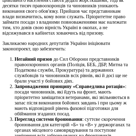
цивільного населення стають дедалі жорсткішими, тоді як
десятки тисяч правоохоронців та чиновників уникають
виконання свого обов'язку. Прийшов час представникам
влади визначитись, кому вони служать. Пріоритетне право
займати посади з владними повноваженнями має належати
тим, хто довів свою вірність Україні в окопах, а не
відсижувався в кабінетах ховаючись від призову.
Закликаємо народних депутатів України ініціювати
законопроект, що забезпечить:
Негайний призов
до Сил Оборони представників
правоохоронних органів (Поліція, БЕБ, ДБР, Митна та
Податкова служби, Прокуратура) та державних
службовців та чиновників всіх рівнів, які й досі ще не
брали участі у бойових діях.
Запровадження принципу «Справедлива ротація»
:
посади чиновників, які йдуть на фронт, мають
пріоритетно заміщатися ветеранами, які звільняються в
запас після виконання бойових завдань і при цьому ж
мають відповідний рівень фахової підготовки для
обіймання згаданих посад.
Перегляд системи бронювання
: суттєве скорочення
бронювання для категорій «Б» та «В» у держорганах та
органах місцевого самоврядування та поступове
заміщення всіх заброньованих на фронтовиків.