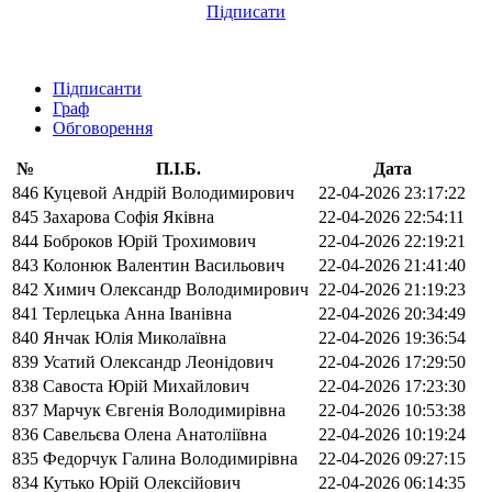
Підписати
Підписанти
Граф
Обговорення
№
П.І.Б.
Дата
846
Куцевой Андрій Володимирович
22-04-2026 23:17:22
845
Захарова Софія Яківна
22-04-2026 22:54:11
844
Боброков Юрій Трохимович
22-04-2026 22:19:21
843
Колонюк Валентин Васильович
22-04-2026 21:41:40
842
Химич Олександр Володимирович
22-04-2026 21:19:23
841
Терлецька Анна Іванівна
22-04-2026 20:34:49
840
Янчак Юлія Миколаївна
22-04-2026 19:36:54
839
Усатий Олександр Леонідович
22-04-2026 17:29:50
838
Савоста Юрій Михайлович
22-04-2026 17:23:30
837
Марчук Євгенія Володимирівна
22-04-2026 10:53:38
836
Савельєва Олена Анатоліївна
22-04-2026 10:19:24
835
Федорчук Галина Володимирівна
22-04-2026 09:27:15
834
Кутько Юрій Олексійович
22-04-2026 06:14:35