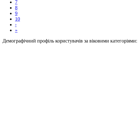
7
8
9
10
›
»
Демографічний профіль користувачів за віковими категоріями: