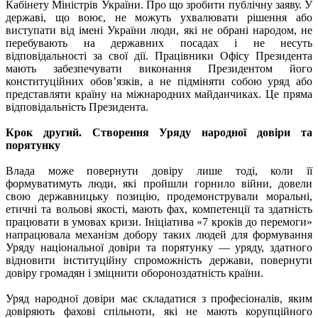
Кабінету Міністрів України. Про що зробити публічну заяву. У
державі, що воює, не можуть ухвалювати рішення або
виступати від імені України люди, які не обрані народом, не
перебувають на державних посадах і не несуть
відповідальності за свої дії. Працівники Офісу Президента
мають забезпечувати виконання Президентом його
конституційних обов’язків, а не підміняти собою уряд або
представляти країну на міжнародних майданчиках. Це пряма
відповідальність Президента.
Крок другий. Створення Уряду народної довіри та
порятунку
Влада може повернути довіру лише тоді, коли її
формуватимуть люди, які пройшли горнило війни, довели
свою державницьку позицію, продемонстрували моральні,
етичні та вольові якості, мають фах, компетенції та здатність
працювати в умовах кризи. Ініціатива «7 кроків до перемоги»
напрацювала механізм добору таких людей для формування
Уряду національної довіри та порятунку — уряду, здатного
відновити інституційну спроможність держави, повернути
довіру громадян і зміцнити обороноздатність країни.
Уряд народної довіри має складатися з професіоналів, яким
довіряють фахові спільноти, які не мають корупційного