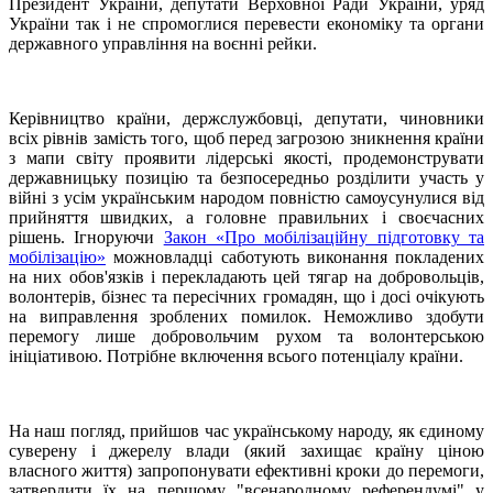
Президент України, депутати Верховної Ради України, уряд
України так і не спромоглися перевести економіку та органи
державного управління на воєнні рейки.
Керівництво країни, держслужбовці, депутати, чиновники
всіх рівнів замість того, щоб перед загрозою зникнення країни
з мапи світу проявити лідерські якості, продемонструвати
державницьку позицію та безпосередньо розділити участь у
війні з усім українським народом повністю самоусунулися від
прийняття швидких, а головне правильних і своєчасних
рішень. Ігноруючи
Закон «Про мобілізаційну підготовку та
мобілізацію»
можновладці саботують виконання покладених
на них обов'язків і перекладають цей тягар на добровольців,
волонтерів, бізнес та пересічних громадян, що і досі очікують
на виправлення зроблених помилок. Неможливо здобути
перемогу лише добровольчим рухом та волонтерською
ініціативою. Потрібне включення всього потенціалу країни.
На наш погляд, прийшов час українському народу, як єдиному
суверену і джерелу влади (який захищає країну ціною
власного життя) запропонувати ефективні кроки до перемоги,
затвердити їх на першому "всенародному референдумі" у